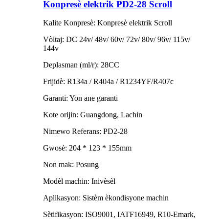
Konpresè elektrik PD2-28 Scroll
Kalite Konpresè: Konpresè elektrik Scroll
Vòltaj: DC 24v/ 48v/ 60v/ 72v/ 80v/ 96v/ 115v/
144v
Deplasman (ml/r): 28CC
Frijidè: R134a / R404a / R1234YF/R407c
Garanti: Yon ane garanti
Kote orijin: Guangdong, Lachin
Nimewo Referans: PD2-28
Gwosè: 204 * 123 * 155mm
Non mak: Posung
Modèl machin: Inivèsèl
Aplikasyon: Sistèm èkondisyone machin
Sètifikasyon: ISO9001, IATF16949, R10-Emark,