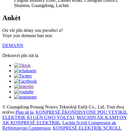
Linghai Industry Zone, Laimei Road, Chenghai District,
Shantou, Guangdong, Lachin
Ankèt
Ou vle plis detay sou pwodwi a?
Voye yon demann ban nou
DEMANN
Dekouvri plis isit la
© Guangdong Posung Nouvo Teknoloji Enèji Co., Ltd. Tout dwa
rezève.
Plan sit la
,
KONPRESÈ ÈKONDISYONE POU VEYIKIL
ELEKTRIK KI GEN GWO VOLTAJ
,
MACHIN AK KAMYON
AK KONPRESÈ ELEKTRIK
,
Lachin Scroll Compressor ak
Refrijerasyon Compressor
,
KONPRESÈ ELEKTRIK SCROLL