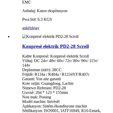
EMC
Anbalaj: Katon ekspòtasyon
Pwa brit: 6.3 KGS
ankèt
detay
Konpresè elektrik PD2-28 Scroll
Kalite Konpresè: Konpresè elektrik Scroll
Vòltaj: DC 24v/ 48v/ 60v/ 72v/ 80v/ 96v/ 115v/
144v
Deplasman (ml/r): 28CC
Frijidè: R134a / R404a / R1234YF/R407c
Garanti: Yon ane garanti
Kote orijin: Guangdong, Lachin
Nimewo Referans: PD2-28
Gwosè: 204 * 123 * 155mm
Non mak: Posung
Modèl machin: Inivèsèl
Aplikasyon: Sistèm èkondisyone machin
Sètifikasyon: ISO9001, IATF16949, R10-Emark,