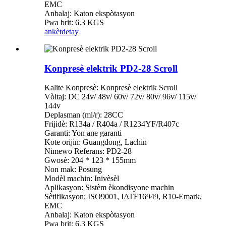
EMC
Anbalaj: Katon ekspòtasyon
Pwa brit: 6.3 KGS
ankèt
detay
Konpresè elektrik PD2-28 Scroll
Kalite Konpresè: Konpresè elektrik Scroll
Vòltaj: DC 24v/ 48v/ 60v/ 72v/ 80v/ 96v/ 115v/
144v
Deplasman (ml/r): 28CC
Frijidè: R134a / R404a / R1234YF/R407c
Garanti: Yon ane garanti
Kote orijin: Guangdong, Lachin
Nimewo Referans: PD2-28
Gwosè: 204 * 123 * 155mm
Non mak: Posung
Modèl machin: Inivèsèl
Aplikasyon: Sistèm èkondisyone machin
Sètifikasyon: ISO9001, IATF16949, R10-Emark,
EMC
Anbalaj: Katon ekspòtasyon
Pwa brit: 6.3 KGS