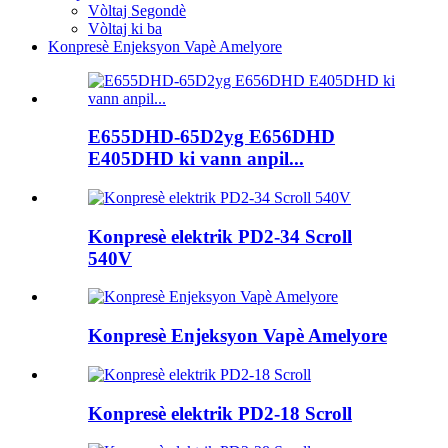
Vòltaj Segondè
Vòltaj ki ba
Konpresè Enjeksyon Vapè Amelyore
E655DHD-65D2yg E656DHD
E405DHD ki vann anpil...
Konpresè elektrik PD2-34 Scroll
540V
Konpresè Enjeksyon Vapè Amelyore
Konpresè elektrik PD2-18 Scroll