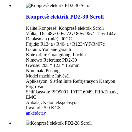
Konpresè elektrik PD2-30 Scroll
Kalite Konpresè: Konpresè elektrik Scroll
Vòltaj: DC 48v/ 60v/ 72v/ 80v/ 96v/ 115v/ 144v
Deplasman (ml/r): 30CC
Frijidè: R134a / R404a / R1234YF/R407c
Garanti: Yon ane garanti
Kote orijin: Guangdong, Lachin
Nimewo Referans: PD2-30
Gwosè: 208 * 123 * 155mm
Non mak: Posung
Modèl machin: Inivèsèl
Aplikasyon: Sistèm Inite Refrijerasyon Kamyon
Frigo Van
Sètifikasyon: ISO9001, IATF16949, R10-Emark,
EMC
Anbalaj: Katon ekspòtasyon
Pwa brit: 5.9 KGS
ankèt
detay