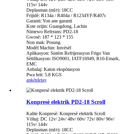
115v/ 144v
Deplasman (ml/r): 18CC
Frijidè: R134a / R404a / R1234YF/R407c
Garanti: Yon ane garanti
Kote orijin: Guangdong, Lachin
Nimewo Referans: PD2-18
Gwosè: 187 * 123 * 155
Non mak: Posung
Modèl Machin: Inivèsèl
Aplikasyon: Sistèm Refrijerasyon Frigo Van
Sètifikasyon: ISO9001, IATF16949, R10-Emark,
EMC
Anbalaj: Katon ekspòtasyon
Pwa brit: 5.8 KGS
ankèt
detay
Konpresè elektrik PD2-18 Scroll
Kalite Konpresè: Konpresè elektrik Scroll
Vòltaj: DC 12v/ 24v/ 48v/ 60v/ 72v/ 80v/ 96v/
115v/ 144v
Deplasman (ml/r): 18CC