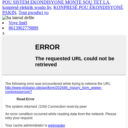
POU SISTÈM ÈKONDISYONE MONTE SOU TÈT LA
,
konpresè elektrik woulo liv
,
KONPRESÈ POU ÈKONDISYONÈ
PAKIN
,
Tout pwodwi yo
Voye Imèl
8613902779889
x