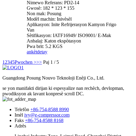
Nimewo Referans: PD2-14
Gwosè: 182 * 123 * 155
Non mak: Posung
Modèl machin: Inivèsèl
Aplikasyon: Inite Refrijerasyon Kamyon Frigo
Van
Sètifikasyon: IATF16949/ ISO9001/ E-Mak
Anbalaj: Katon ekspòtasyon
Pwa brit: 5.2 KGS
ankèt
detay
1
2
3
4
5
Pwochen >
>>
Paj 1 / 5
Guangdong Posung Nouvo Teknoloji Enèji Co., Ltd.
se yon manifakti dirijan ki espesyalize nan rechèch, devlopman,
pwodiksyon ak lavant konpresè scroll DC.
Telefòn
+86-754-8588 8990
Imèl
ivy@e-compressor.com
Faks
+86-754-8588 8168
Adrès