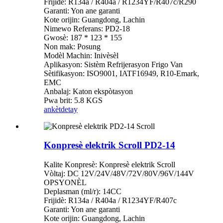
Frijidè: R134a / R404a / R1234YF/R407c/R290
Garanti: Yon ane garanti
Kote orijin: Guangdong, Lachin
Nimewo Referans: PD2-18
Gwosè: 187 * 123 * 155
Non mak: Posung
Modèl Machin: Inivèsèl
Aplikasyon: Sistèm Refrijerasyon Frigo Van
Sètifikasyon: ISO9001, IATF16949, R10-Emark,
EMC
Anbalaj: Katon ekspòtasyon
Pwa brit: 5.8 KGS
ankèt
detay
Konpresè elektrik Scroll PD2-14
Kalite Konpresè: Konpresè elektrik Scroll
Vòltaj: DC 12V/24V/48V/72V/80V/96V/144V
OPSYONÈL
Deplasman (ml/r): 14CC
Frijidè: R134a / R404a / R1234YF/R407c
Garanti: Yon ane garanti
Kote orijin: Guangdong, Lachin