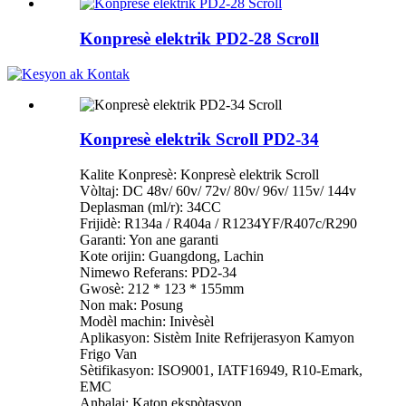
Konpresè elektrik PD2-28 Scroll
Konpresè elektrik Scroll PD2-34
Kalite Konpresè: Konpresè elektrik Scroll
Vòltaj: DC 48v/ 60v/ 72v/ 80v/ 96v/ 115v/ 144v
Deplasman (ml/r): 34CC
Frijidè: R134a / R404a / R1234YF/R407c/R290
Garanti: Yon ane garanti
Kote orijin: Guangdong, Lachin
Nimewo Referans: PD2-34
Gwosè: 212 * 123 * 155mm
Non mak: Posung
Modèl machin: Inivèsèl
Aplikasyon: Sistèm Inite Refrijerasyon Kamyon
Frigo Van
Sètifikasyon: ISO9001, IATF16949, R10-Emark,
EMC
Anbalaj: Katon ekspòtasyon