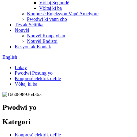
Vòltaj Segondè
Vòltaj ki ba
Konpresè Enjeksyon Vapè Amelyore
Pwodwi ki vann cho
Tès ak Sètifika
Nouvèl
Nouvèl Konpayi an
Nouvèl Endistri
Kesyon ak Kontak
English
Lakay
Pwodwi Posung yo
Konpresè elektrik defile
Vòltaj ki ba
Pwodwi yo
Kategori
Konpresè elektrik defile