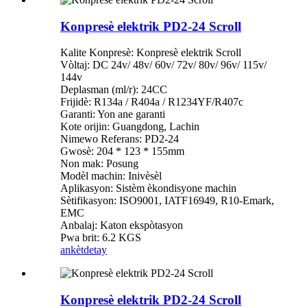
Konpresè elektrik PD2-24 Scroll
Kalite Konpresè: Konpresè elektrik Scroll
Vòltaj: DC 24v/ 48v/ 60v/ 72v/ 80v/ 96v/ 115v/
144v
Deplasman (ml/r): 24CC
Frijidè: R134a / R404a / R1234YF/R407c
Garanti: Yon ane garanti
Kote orijin: Guangdong, Lachin
Nimewo Referans: PD2-24
Gwosè: 204 * 123 * 155mm
Non mak: Posung
Modèl machin: Inivèsèl
Aplikasyon: Sistèm èkondisyone machin
Sètifikasyon: ISO9001, IATF16949, R10-Emark,
EMC
Anbalaj: Katon ekspòtasyon
Pwa brit: 6.2 KGS
ankèt
detay
Konpresè elektrik PD2-24 Scroll