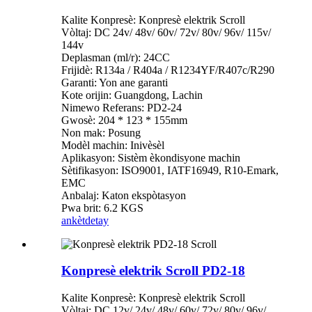
Kalite Konpresè: Konpresè elektrik Scroll
Vòltaj: DC 24v/ 48v/ 60v/ 72v/ 80v/ 96v/ 115v/
144v
Deplasman (ml/r): 24CC
Frijidè: R134a / R404a / R1234YF/R407c/R290
Garanti: Yon ane garanti
Kote orijin: Guangdong, Lachin
Nimewo Referans: PD2-24
Gwosè: 204 * 123 * 155mm
Non mak: Posung
Modèl machin: Inivèsèl
Aplikasyon: Sistèm èkondisyone machin
Sètifikasyon: ISO9001, IATF16949, R10-Emark,
EMC
Anbalaj: Katon ekspòtasyon
Pwa brit: 6.2 KGS
ankèt
detay
Konpresè elektrik Scroll PD2-18
Kalite Konpresè: Konpresè elektrik Scroll
Vòltaj: DC 12v/ 24v/ 48v/ 60v/ 72v/ 80v/ 96v/