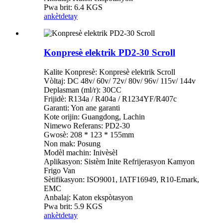
Pwa brit: 6.4 KGS
ankèt
detay
Konpresè elektrik PD2-30 Scroll
Kalite Konpresè: Konpresè elektrik Scroll
Vòltaj: DC 48v/ 60v/ 72v/ 80v/ 96v/ 115v/ 144v
Deplasman (ml/r): 30CC
Frijidè: R134a / R404a / R1234YF/R407c
Garanti: Yon ane garanti
Kote orijin: Guangdong, Lachin
Nimewo Referans: PD2-30
Gwosè: 208 * 123 * 155mm
Non mak: Posung
Modèl machin: Inivèsèl
Aplikasyon: Sistèm Inite Refrijerasyon Kamyon
Frigo Van
Sètifikasyon: ISO9001, IATF16949, R10-Emark,
EMC
Anbalaj: Katon ekspòtasyon
Pwa brit: 5.9 KGS
ankèt
detay