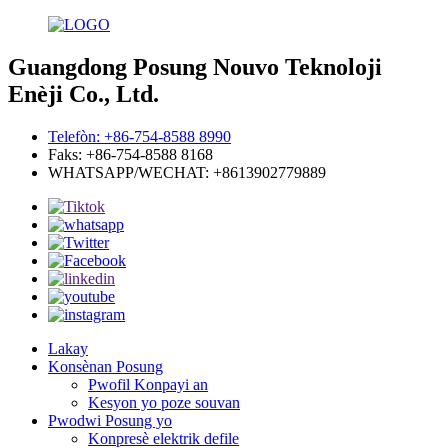
Guangdong Posung Nouvo Teknoloji
Enèji Co., Ltd.
Telefòn: +86-754-8588 8990
Faks: +86-754-8588 8168
WHATSAPP/WECHAT: +8613902779889
Lakay
Konsènan Posung
Pwofil Konpayi an
Kesyon yo poze souvan
Pwodwi Posung yo
Konpresè elektrik defile