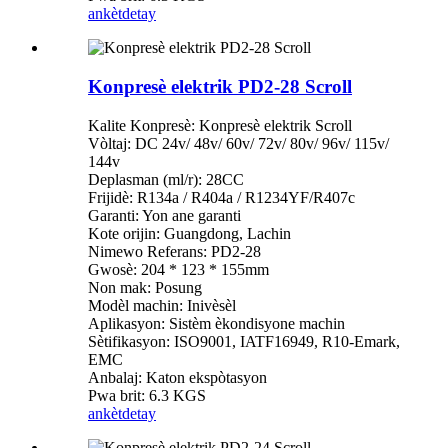
ankèt
detay
Konpresè elektrik PD2-28 Scroll
Kalite Konpresè: Konpresè elektrik Scroll
Vòltaj: DC 24v/ 48v/ 60v/ 72v/ 80v/ 96v/ 115v/
144v
Deplasman (ml/r): 28CC
Frijidè: R134a / R404a / R1234YF/R407c
Garanti: Yon ane garanti
Kote orijin: Guangdong, Lachin
Nimewo Referans: PD2-28
Gwosè: 204 * 123 * 155mm
Non mak: Posung
Modèl machin: Inivèsèl
Aplikasyon: Sistèm èkondisyone machin
Sètifikasyon: ISO9001, IATF16949, R10-Emark,
EMC
Anbalaj: Katon ekspòtasyon
Pwa brit: 6.3 KGS
ankèt
detay