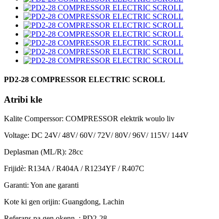
PD2-28 COMPRESSOR ELECTRIC SCROLL
Atribi kle
Kalite Comperssor: COMPRESSOR elektrik woulo liv
Voltage: DC 24V/ 48V/ 60V/ 72V/ 80V/ 96V/ 115V/ 144V
Deplasman (ML/R): 28cc
Frijidè: R134A / R404A / R1234YF / R407C
Garanti: Yon ane garanti
Kote ki gen orijin: Guangdong, Lachin
Referans pa gen okenn. : PD2-28