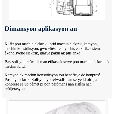
Dimansyon aplikasyon an
Ki fèt pou machin elektrik, ibrid machin elektrik, kamyon,
machin konstriksyon, gwo vitès tren, yachts elektrik, sistèm
èkondisyone elektrik, glasyè pakin ak plis ankò.
Bay solisyon refwadisman efikas ak serye pou machin elektrik ak
machin ibrid.
Kamyon ak machin konstriksyon tou benefisye de konpresè
Posung elektrik. Solisyon yo refwadisman serye ki ofri pa
konpresè sa yo pèmèt pi bon pèfòmans nan sistèm nan
refrijerasyon.