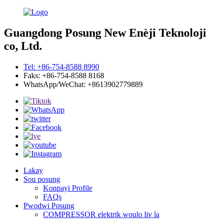
Guangdong Posung New Enèji Teknoloji
co, Ltd.
Tel: +86-754-8588 8990
Faks: +86-754-8588 8168
WhatsApp/WeChat: +8613902779889
Lakay
Sou posung
Konpayi Profile
FAQs
Pwodwi Posung
COMPRESSOR elektrik woulo liv la