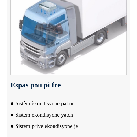
Espas pou pi fre
● Sistèm èkondisyone pakin
● Sistèm èkondisyone yatch
● Sistèm prive èkondisyone jè