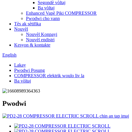
Segondè vòltaj
Ba vòltaj
Enhanced Vapè Piki COMPRESSOR
Pwodwi cho vann
Tès ak sètifika
Nouvèl
Nouvèl Konpayi
Nouvèl endistri
Kesyon & kontakte
English
Lakay
Pwodwi Posung
COMPRESSOR elektrik woulo liv la
Ba vòltaj
Pwodwi