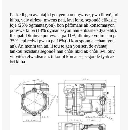
Paske li gen avantaj ki genyen nan ti gwosè, pwa limyè, bri
ki ba, valv airless, mwens pati, lavi long, segondè efikasite
joje (25% ogmantasyon), bon pèfòmans ak konsomasyon
pouvwa ki ba (13% ogmantasyon nan efikasite adyabatik),
li kapab Diminye pouvwa a pa 11%, diminye volim nan pa
35%, epi redwi pwa a pa 16%(ki koresponn a echantiyon
an). An menm tan an, li tou te gen yon seri de avantaj
tankou rezistans segondè nan chòk likid ak chòk lwil oliv,
vit vitès refwadisman, ti koupl kòmanse, segondè fyab ak
bri ki ba.