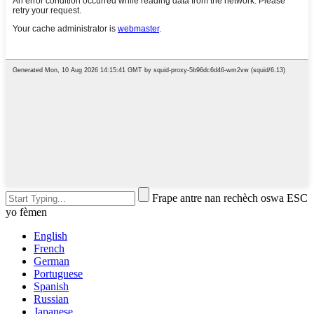
Frape antre nan rechèch oswa ESC
yo fèmen
English
French
German
Portuguese
Spanish
Russian
Japanese