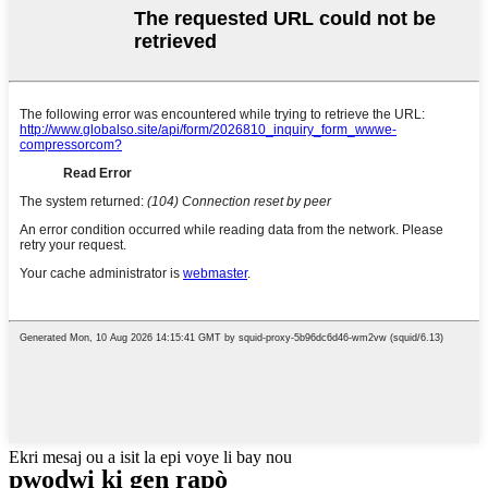
Ekri mesaj ou a isit la epi voye li bay nou
pwodwi ki gen rapò