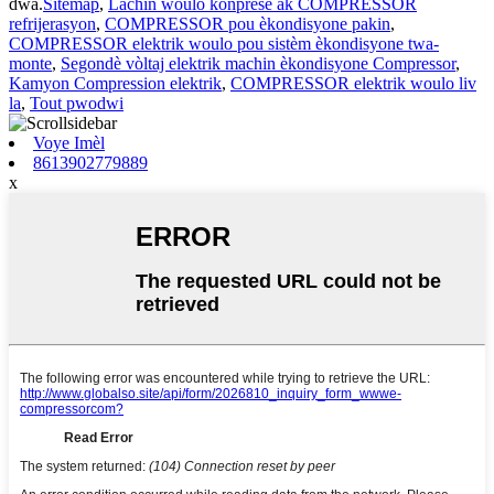
dwa.
Sitemap
,
Lachin woulo konpresè ak COMPRESSOR
refrijerasyon
,
COMPRESSOR pou èkondisyone pakin
,
COMPRESSOR elektrik woulo pou sistèm èkondisyone twa-
monte
,
Segondè vòltaj elektrik machin èkondisyone Compressor
,
Kamyon Compression elektrik
,
COMPRESSOR elektrik woulo liv
la
,
Tout pwodwi
Voye Imèl
8613902779889
x