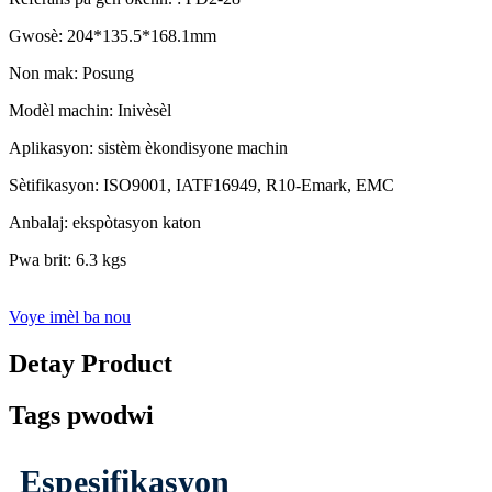
Gwosè: 204*135.5*168.1mm
Non mak: Posung
Modèl machin: Inivèsèl
Aplikasyon: sistèm èkondisyone machin
Sètifikasyon: ISO9001, IATF16949, R10-Emark, EMC
Anbalaj: ekspòtasyon katon
Pwa brit: 6.3 kgs
Voye imèl ba nou
Detay Product
Tags pwodwi
Espesifikasyon