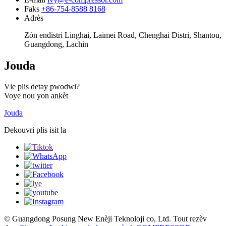
Faks
+86-754-8588 8168
Adrès
Zòn endistri Linghai, Laimei Road, Chenghai Distri, Shantou,
Guangdong, Lachin
Jouda
Vle plis detay pwodwi?
Voye nou yon ankèt
Jouda
Dekouvri plis isit la
© Guangdong Posung New Enèji Teknoloji co, Ltd. Tout rezèv