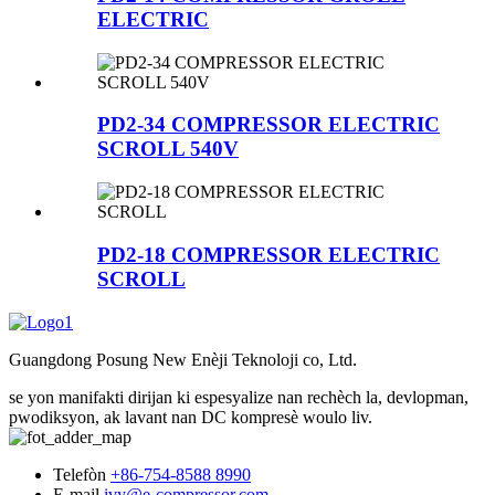
ELECTRIC
PD2-34 COMPRESSOR ELECTRIC
SCROLL 540V
PD2-18 COMPRESSOR ELECTRIC
SCROLL
Guangdong Posung New Enèji Teknoloji co, Ltd.
se yon manifakti dirijan ki espesyalize nan rechèch la, devlopman,
pwodiksyon, ak lavant nan DC kompresè woulo liv.
Telefòn
+86-754-8588 8990
E-mail
ivy@e-compressor.com