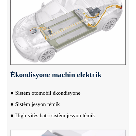
Èkondisyone machin elektrik
● Sistèm otomobil èkondisyone
● Sistèm jesyon tèmik
● High-vitès batri sistèm jesyon tèmik