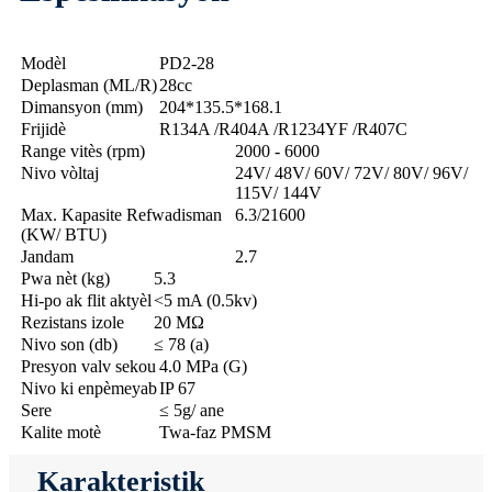
Modèl
PD2-28
Deplasman (ML/R)
28cc
Dimansyon (mm)
204*135.5*168.1
Frijidè
R134A /R404A /R1234YF /R407C
Range vitès (rpm)
2000 - 6000
Nivo vòltaj
24V/ 48V/ 60V/ 72V/ 80V/ 96V/
115V/ 144V
Max. Kapasite Refwadisman
6.3/21600
(KW/ BTU)
Jandam
2.7
Pwa nèt (kg)
5.3
Hi-po ak flit aktyèl
<5 mA (0.5kv)
Rezistans izole
20 MΩ
Nivo son (db)
≤ 78 (a)
Presyon valv sekou
4.0 MPa (G)
Nivo ki enpèmeyab
IP 67
Sere
≤ 5g/ ane
Kalite motè
Twa-faz PMSM
Karakteristik