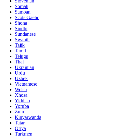
Slovenian
Somali
Samoan
Scots Gaelic
Shona
Sindhi
Sundanese
Swahili
Tajik
Tamil
Telugu
Thai
Ukrainian
Urdu
Uzbek
Vietnamese
Welsh
Xhosa
Yiddish
Yoruba
Zulu
Kinyarwanda
Tatar
Oriya
Turkmen